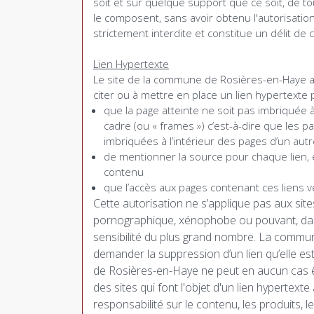
soit et sur quelque support que ce soit, de to
le composent, sans avoir obtenu l'autorisati
strictement interdite et constitue un délit de 
Lien Hypertexte
Le site de la commune de Rosières-en-Haye aut
citer ou à mettre en place un lien hypertexte
que la page atteinte ne soit pas imbriquée à 
cadre (ou « frames ») c’est-à-dire que les p
imbriquées à l’intérieur des pages d’un autr
de mentionner la source pour chaque lien, en 
contenu
que l’accès aux pages contenant ces liens ve
Cette autorisation ne s’applique pas aux sit
pornographique, xénophobe ou pouvant, dans
sensibilité du plus grand nombre. La commun
demander la suppression d’un lien qu’elle e
de Rosières-en-Haye ne peut en aucun cas ê
des sites qui font l'objet d'un lien hypertext
responsabilité sur le contenu, les produits, le