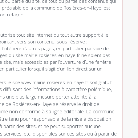
ut ou partie du site, de tout ou partie des contenus qui
on préalable de la commune de Rosières-en-Haye, est
contrefaçon.
orise tout site Internet ou tout autre support à le
 pointant vers son contenu, sous réserve :
l’intérieur d’autres pages, en particulier par voie de
ages du site mairie-rosieres-en-haye.fr ne soient pas
e site, mais accessibles par l’ouverture d’une fenêtre
particulier lorsqu’il s’agit d’un lien direct sur un
rs le site www.mairie-rosieres-en-haye.fr soit gratuit
es diffusant des informations à caractère polémique,
 une plus large mesure porter atteinte à la
e de Rosières-en-Haye se réserve le droit de
stime non conforme à sa ligne éditoriale. La commune
tre tenu pour responsable de la mise à disposition
e à partir des sites, et ne peut supporter aucune
s services, etc. disponibles sur ces sites ou à partir de